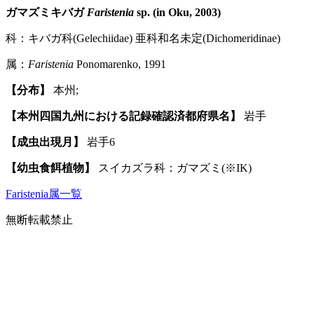
ガマズミキバガ
Faristenia
sp. (in Oku, 2003)
科：キバガ科(Gelechiidae) 亜科和名未定(Dichomeridinae)
属：
Faristenia
Ponomarenko, 1991
【分布】
本州;
【本州四国九州における記録確認済都府県名】
岩手
【成虫出現月】
岩手6
【幼虫食餌植物】
スイカズラ科：ガマズミ(※IK)
Faristenia属一覧
無断転載禁止