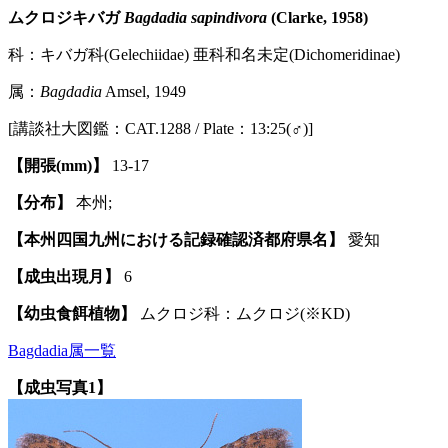
ムクロジキバガ
Bagdadia sapindivora
(Clarke, 1958)
科：キバガ科(Gelechiidae) 亜科和名未定(Dichomeridinae)
属：
Bagdadia
Amsel, 1949
[講談社大図鑑：CAT.1288 / Plate：13:25(♂)]
【開張(mm)】
13-17
【分布】
本州;
【本州四国九州における記録確認済都府県名】
愛知
【成虫出現月】
6
【幼虫食餌植物】
ムクロジ科：ムクロジ(※KD)
Bagdadia属一覧
【成虫写真1】