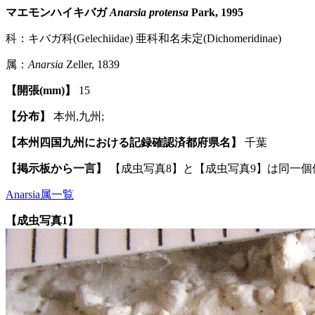
マエモンハイキバガ
Anarsia protensa
Park, 1995
科：キバガ科(Gelechiidae) 亜科和名未定(Dichomeridinae)
属：
Anarsia
Zeller, 1839
【開張(mm)】
15
【分布】
本州,九州;
【本州四国九州における記録確認済都府県名】
千葉
【掲示板から一言】
【成虫写真8】と【成虫写真9】は同一個体
Anarsia属一覧
【成虫写真1】