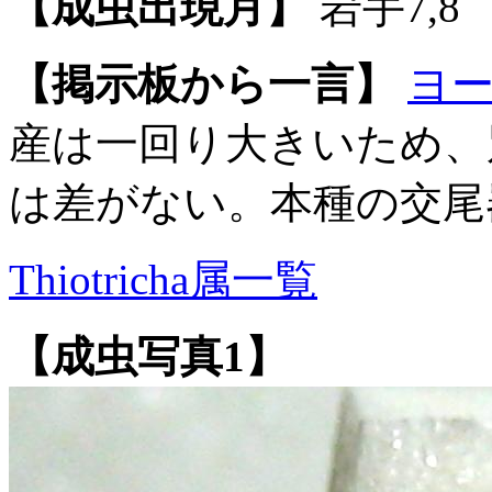
【成虫出現月】
岩手7,8
【掲示板から一言】
ヨ
産は一回り大きいため、
は差がない。本種の交尾
Thiotricha属一覧
【成虫写真1】