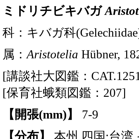
ミドリチビキバガ
Aristo
科：キバガ科(Gelechiidae)
属：
Aristotelia
Hübner, 18
[講談社大図鑑：CAT.1251 / 
[保育社蛾類図鑑：207]
【開張(mm)】
7-9
【分布】
本州,四国;台湾