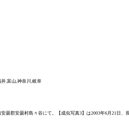
福井,富山,神奈川,岐阜
南安曇郡安曇村島々谷にて。【成虫写真3】は2003年6月21日、