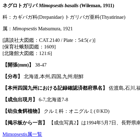
ネグロトガリバ
Mimopsestis basalis
(Wileman, 1911)
科：カギバガ科(Drepanidae) トガリバガ亜科(Thyatirinae)
属：
Mimopsestis
Matsumura, 1921
[講談社大図鑑：CAT.2140 / Plate：54:5(♂)]
[保育社蛾類図鑑：1609]
[北隆館大図鑑：121:6]
【開張(mm)】
38-47
【分布】
北海道,本州,四国,九州;朝鮮
【本州四国九州における記録確認済都府県名】
佐渡島,石川,
【成虫出現月】
6-7,北海道7-8
【幼虫食餌植物】
クルミ科：オニグルミ(※KD)
【掲示板から一言】
【成虫写真2】は1994年5月7日、長野県
Mimopsestis属一覧