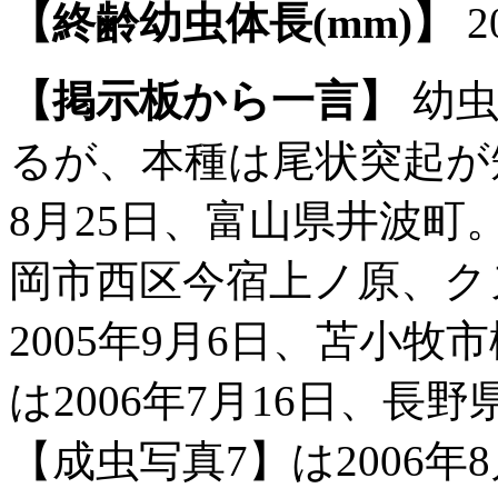
【終齢幼虫体長(mm)】
2
【掲示板から一言】
幼虫
るが、本種は尾状突起が短
8月25日、富山県井波町。
岡市西区今宿上ノ原、ク
2005年9月6日、苫小
は2006年7月16日、
【成虫写真7】は2006年