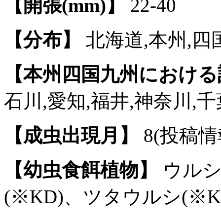
【開張(mm)】
22-40
【分布】
北海道,本州,四国
【本州四国九州における
石川,愛知,福井,神奈川,千
【成虫出現月】
8(投稿情
【幼虫食餌植物】
ウルシ
(※KD)、ツタウルシ(※K