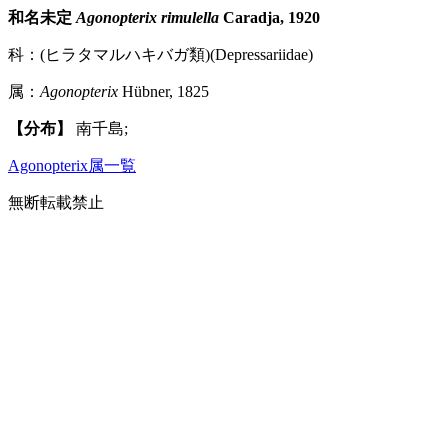
和名未定
Agonopterix rimulella
Caradja, 1920
科：(ヒラタマルハキバガ類)(Depressariidae)
属：
Agonopterix
Hübner, 1825
【分布】
南千島;
Agonopterix属一覧
無断転載禁止