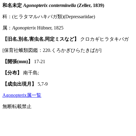
和名未定
Agonopterix conterminella
(Zeller, 1839)
科：(ヒラタマルハキバガ類)(Depressariidae)
属：
Agonopterix
Hübner, 1825
【旧名,別名,害虫名,同定ミスなど】
クロカギヒラタキバガ
[保育社蛾類図鑑：220.くろかぎひらたきばが]
【開張(mm)】
17-21
【分布】
南千島;
【成虫出現月】
5,7-9
Agonopterix属一覧
無断転載禁止