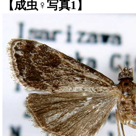
【成虫♀写真1】