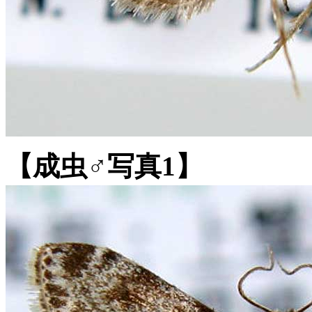
【成虫♂写真1】