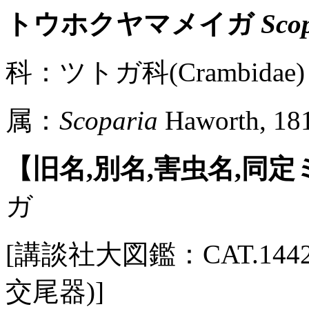
トウホクヤマメイガ
Scop
科：ツトガ科(Crambidae)
属：
Scoparia
Haworth, 18
【旧名,別名,害虫名,同
ガ
[講談社大図鑑：CAT.1442 / P
交尾器)]