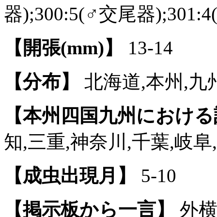
器);300:5(♂交尾器);301:
【開張(mm)】
13-14
【分布】
北海道,本州,九州
【本州四国九州における
知,三重,神奈川,千葉,岐阜
【成虫出現月】
5-10
【掲示板から一言】
外横