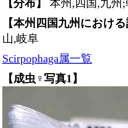
【分布】
本州,四国,九州;
【本州四国九州における
山,岐阜
Scirpophaga属一覧
【成虫♀写真1】