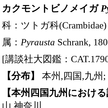
カクモントビノメイガ
P
科：ツトガ科(Crambidae) 
属：
Pyrausta
Schrank, 18
[講談社大図鑑：CAT.1790 / 
【分布】
本州,四国,九州;
【本州四国九州における
山,神奈川