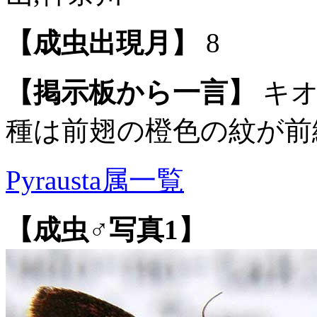
【成虫出現月】
8
【掲示板から一言】
キオ
種は前翅の橙色の紋が前
Pyrausta属一覧
【成虫♂写真1】