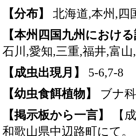
【分布】
北海道,本州,四国
【本州四国九州における
石川,愛知,三重,福井,富山
【成虫出現月】
5-6,7-8
【幼虫食餌植物】
ブナ科
【掲示板から一言】
【成
和歌山県中辺路町にて。【成