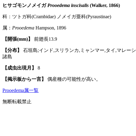
ヒサゴモンノメイガ
Prooedema inscisalis
(Walker, 1866)
科：ツトガ科(Crambidae) ノメイガ亜科(Pyraustinae)
属：
Prooedema
Hampson, 1896
【開張(mm)】
前翅長13.9
【分布】
石垣島;インド,スリランカ,ミャンマー,タイ,マレー
諸島
【成虫出現月】
8
【掲示板から一言】
偶産種の可能性が高い。
Prooedema属一覧
無断転載禁止