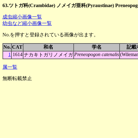
63.ツトガ科(Crambidae) ノメイガ亜科(Pyraustinae) Preneopo
成虫縮小画像一覧
幼虫など縮小画像一覧
No.を押すと登録されている画像が出ます。
No.
CAT
和名
学名
記載
1
1614
Preneopogon catenalis
(Wileman
ナカキトガリノメイガ
属一覧
無断転載禁止