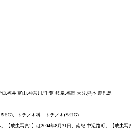
知,福井,富山,神奈川,'千葉',岐阜,福岡,大分,熊本,鹿児島
SG)、トチノキ科：トチノキ(※HG)
【成虫写真2】は2004年8月31日、南紀 中辺路町。【成虫写真