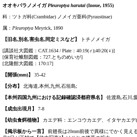
オオキバラノメイガ
Pleuroptya harutai
(Inoue, 1955)
科：ツトガ科(Crambidae) ノメイガ亜科(Pyraustinae)
属：
Pleuroptya
Meyrick, 1890
【旧名,別名,害虫名,同定ミスなど】
トチノメイガ
[講談社大図鑑：CAT.1634 / Plate：40:19(♂);40:20(♀)]
[保育社蛾類図鑑：727.とちのめいが]
[北隆館大図鑑：170:17]
【開張(mm)】
35-42
【分布】
北海道,本州,九州,石垣島;
【本州四国九州における記録確認済都府県名】
佐渡島,石川,愛
【成虫出現月】
7-8
【幼虫食餌植物】
カエデ科：エンコウカエデ、イタヤカエデ(※
【掲示板から一言】
前翅長は20mm前後で異様にでかく見える。