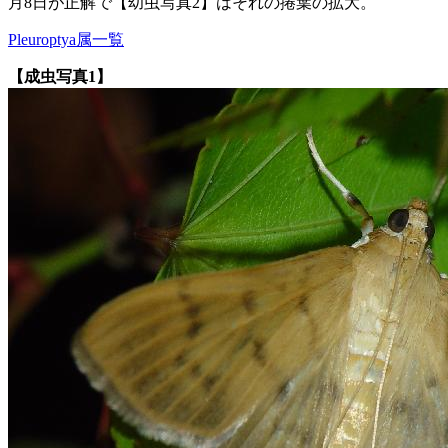
月8日が正解で【幼虫写真2】はそれの捲葉の拡大。
Pleuroptya属一覧
【成虫写真1】