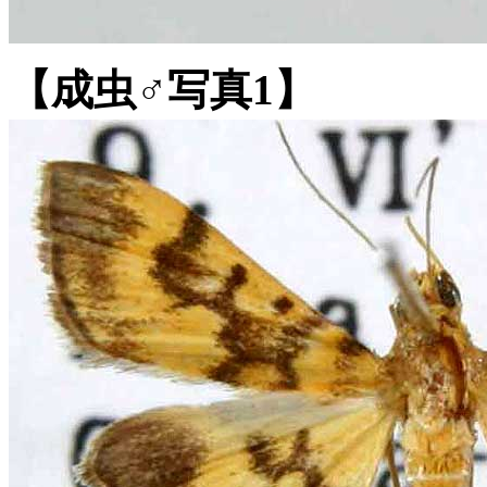
【成虫♂写真1】