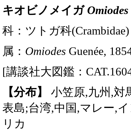
キオビノメイガ
Omiodes 
科：ツトガ科(Crambidae) 
属：
Omiodes
Guenée, 185
[講談社大図鑑：CAT.1604 / P
【分布】
小笠原,九州,対
表島;台湾,中国,マレー,
リカ