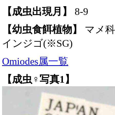
【成虫出現月】
8-9
【幼虫食餌植物】
マメ科：
インジゴ(※SG)
Omiodes属一覧
【成虫♀写真1】