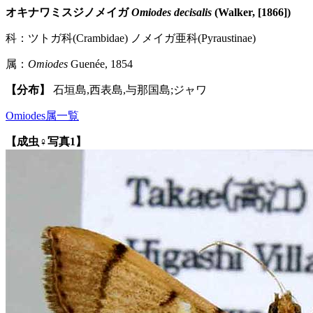
オキナワミスジノメイガ
Omiodes decisalis
(Walker, [1866])
科：ツトガ科(Crambidae) ノメイガ亜科(Pyraustinae)
属：
Omiodes
Guenée, 1854
【分布】
石垣島,西表島,与那国島;ジャワ
Omiodes属一覧
【成虫♀写真1】