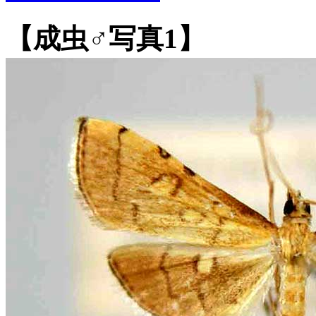
【成虫♂写真1】