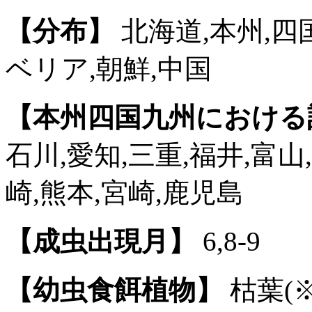
【分布】
北海道,本州,四国
ベリア,朝鮮,中国
【本州四国九州における
石川,愛知,三重,福井,富山
崎,熊本,宮崎,鹿児島
【成虫出現月】
6,8-9
【幼虫食餌植物】
枯葉(