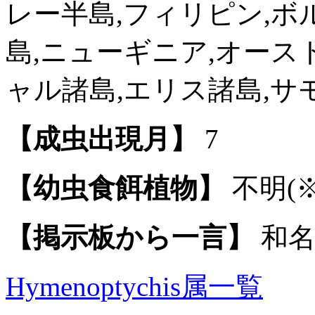
レー半島,フィリピン,ボ
島,ニューギニア,オース
ャル諸島,エリス諸島,サ
【成虫出現月】
7
【幼虫食餌植物】
不明(※
【掲示板から一言】
和名
Hymenoptychis属一覧