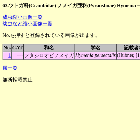
63.ツトガ科(Crambidae) ノメイガ亜科(Pyraustinae) Hymenia
成虫縮小画像一覧
幼虫など縮小画像一覧
No.を押すと登録されている画像が出ます。
No.
CAT
和名
学名
記載者
1
----
Hymenia persectalis
(Hübner, [1
フタシロオビノメイガ
属一覧
無断転載禁止