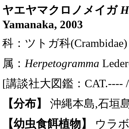
ヤエヤマクロノメイガ
H
Yamanaka, 2003
科：ツトガ科(Crambidae) 
属：
Herpetogramma
Leder
[講談社大図鑑：CAT.---- / P
【分布】
沖縄本島,石垣島
【幼虫食餌植物】
ウラボ