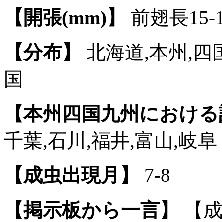
【開張(mm)】
前翅長15-1
【分布】
北海道,本州,四国
国
【本州四国九州における
千葉,石川,福井,富山,岐阜
【成虫出現月】
7-8
【掲示板から一言】
【成