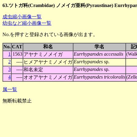
63.ツトガ科(Crambidae) ノメイガ亜科(Pyraustinae) Eurrhypa
成虫縮小画像一覧
幼虫など縮小画像一覧
No.を押すと登録されている画像が出ます。
No.
CAT
和名
学名
記
1
1563
Eurrhyparodes accessalis
(Walk
アヤナミノメイガ
2
----
Eurrhyparodes
sp.
ヒメアヤナミノメイガ
3
----
Eurrhyparodes
sp.
和名未定
4
----
Eurrhyparodes tricoloralis
(Zell
オオアヤナミノメイガ
属一覧
無断転載禁止