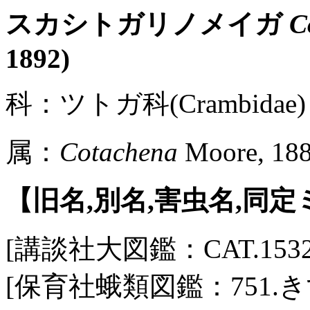
スカシトガリノメイガ
C
1892)
科：ツトガ科(Crambidae) 
属：
Cotachena
Moore, 18
【旧名,別名,害虫名,同
[講談社大図鑑：CAT.1532 / 
[保育社蛾類図鑑：751.