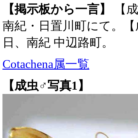
【掲示板から一言】
【成
南紀・日置川町にて。【成虫
日、南紀 中辺路町。
Cotachena属一覧
【成虫♂写真1】