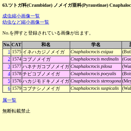
63.ツトガ科(Crambidae) ノメイガ亜科(Pyraustinae) Cnaphaloc
成虫縮小画像一覧
幼虫など縮小画像一覧
No.を押すと登録されている画像が出ます。
No.
CAT
和名
学名
1
1575
Cnaphalocrocis exigua
(But
イネハカジノメイガ
2
1574
Cnaphalocrocis medinalis
(Gue
コブノメイガ
3
1577
Cnaphalocrocis pilosa
(War
ハネナガコブノメイガ
4
1578
Cnaphalocrocis poeyalis
(Boi
チビコブノメイガ
5
1576
Cnaphalocrocis stereogona
(Mey
ハカジモドキノメイガ
6
1579
Cnaphalocrocis suspicalis
(Wal
コブナシノメイガ
属一覧
無断転載禁止