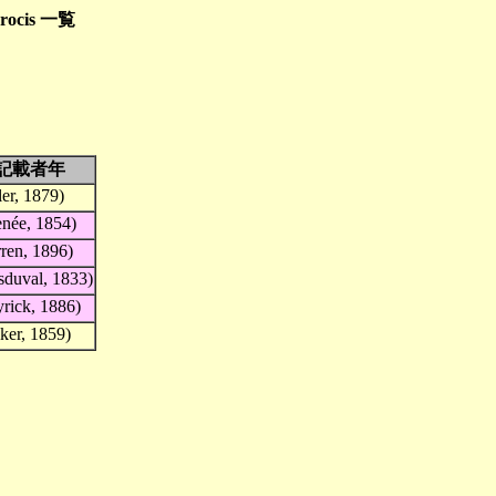
rocis 一覧
記載者年
ler, 1879)
née, 1854)
ren, 1896)
sduval, 1833)
rick, 1886)
ker, 1859)