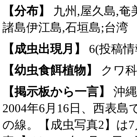
【分布】
九州,屋久島,奄
諸島伊江島,石垣島;台湾
【成虫出現月】
6(投稿情
【幼虫食餌植物】
クワ科：
【掲示板から一言】
沖縄
2004年6月16日、西
の線。【成虫写真2】は7