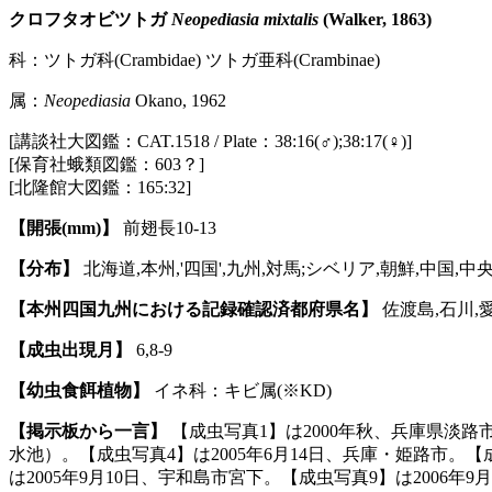
クロフタオビツトガ
Neopediasia mixtalis
(Walker, 1863)
科：ツトガ科(Crambidae) ツトガ亜科(Crambinae)
属：
Neopediasia
Okano, 1962
[講談社大図鑑：CAT.1518 / Plate：38:16(♂);38:17(♀)]
[保育社蛾類図鑑：603？]
[北隆館大図鑑：165:32]
【開張(mm)】
前翅長10-13
【分布】
北海道,本州,'四国',九州,対馬;シベリア,朝鮮,中国,中
【本州四国九州における記録確認済都府県名】
佐渡島,石川,愛
【成虫出現月】
6,8-9
【幼虫食餌植物】
イネ科：キビ属(※KD)
【掲示板から一言】
【成虫写真1】は2000年秋、兵庫県淡路市
水池）。【成虫写真4】は2005年6月14日、兵庫・姫路市。【
は2005年9月10日、宇和島市宮下。【成虫写真9】は2006年