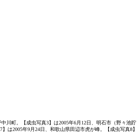
野中川町。【成虫写真3】は2005年6月12日、明石市（野々池貯
7】は2005年9月24日、和歌山県田辺市虎が峰。【成虫写真8】