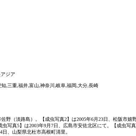
央アジア
知,三重,福井,富山,神奈川,岐阜,福岡,大分,長崎
佐野（淡路島）。【成虫写真2】は2005年6月23日、松阪市嬉
成虫写真5】は2003年9月7日、広島市安佐北区にて。【成虫写真
9月4日、山梨県北杜市高根町清里。