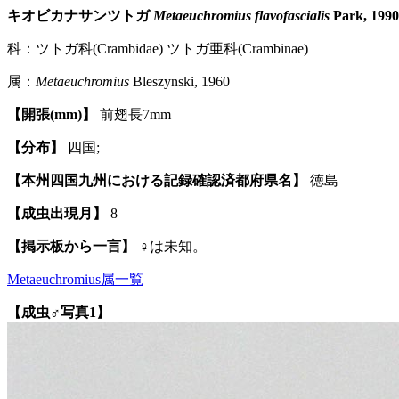
キオビカナサンツトガ
Metaeuchromius flavofascialis
Park, 1990
科：ツトガ科(Crambidae) ツトガ亜科(Crambinae)
属：
Metaeuchromius
Bleszynski, 1960
【開張(mm)】
前翅長7mm
【分布】
四国;
【本州四国九州における記録確認済都府県名】
徳島
【成虫出現月】
8
【掲示板から一言】
♀は未知。
Metaeuchromius属一覧
【成虫♂写真1】