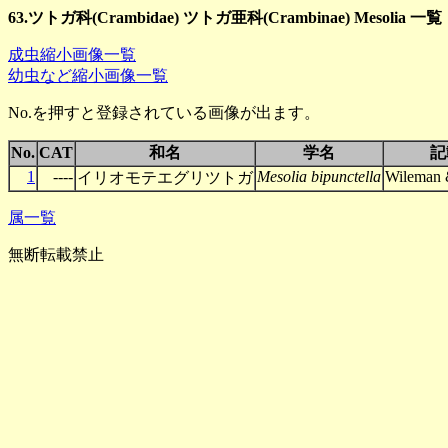
63.ツトガ科(Crambidae) ツトガ亜科(Crambinae) Mesolia 一覧
成虫縮小画像一覧
幼虫など縮小画像一覧
No.を押すと登録されている画像が出ます。
No.
CAT
和名
学名
記
1
----
Mesolia bipunctella
Wileman 
イリオモテエグリツトガ
属一覧
無断転載禁止