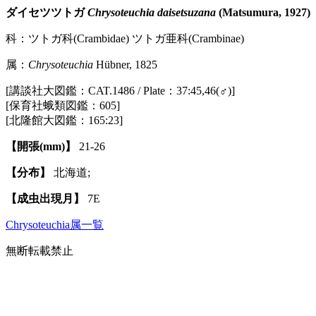
ダイセツツトガ
Chrysoteuchia daisetsuzana
(Matsumura, 1927)
科：ツトガ科(Crambidae) ツトガ亜科(Crambinae)
属：
Chrysoteuchia
Hübner, 1825
[講談社大図鑑：CAT.1486 / Plate：37:45,46(♂)]
[保育社蛾類図鑑：605]
[北隆館大図鑑：165:23]
【開張(mm)】
21-26
【分布】
北海道;
【成虫出現月】
7E
Chrysoteuchia属一覧
無断転載禁止