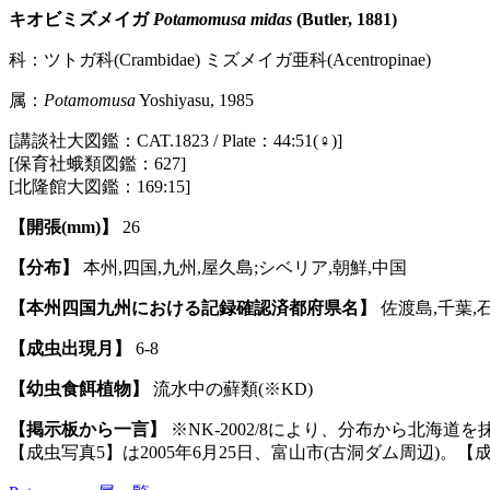
キオビミズメイガ
Potamomusa midas
(Butler, 1881)
科：ツトガ科(Crambidae) ミズメイガ亜科(Acentropinae)
属：
Potamomusa
Yoshiyasu, 1985
[講談社大図鑑：CAT.1823 / Plate：44:51(♀)]
[保育社蛾類図鑑：627]
[北隆館大図鑑：169:15]
【開張(mm)】
26
【分布】
本州,四国,九州,屋久島;シベリア,朝鮮,中国
【本州四国九州における記録確認済都府県名】
佐渡島,千葉,石
【成虫出現月】
6-8
【幼虫食餌植物】
流水中の蘚類(※KD)
【掲示板から一言】
※NK-2002/8により、分布から北海道
【成虫写真5】は2005年6月25日、富山市(古洞ダム周辺)。【