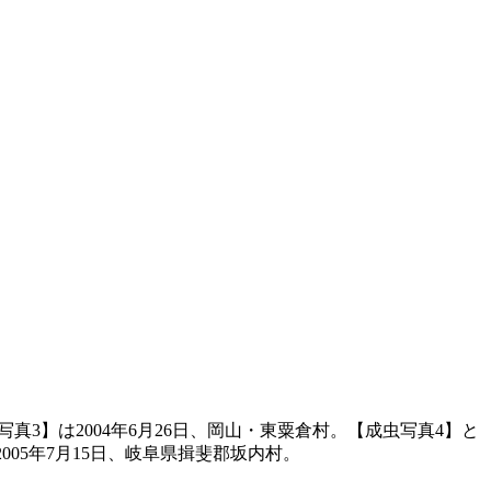
写真3】は2004年6月26日、岡山・東粟倉村。【成虫写真4】と
2005年7月15日、岐阜県揖斐郡坂内村。