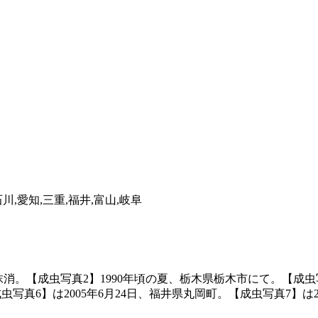
川,愛知,三重,福井,富山,岐阜
を抹消。【成虫写真2】1990年頃の夏、栃木県栃木市にて。【成虫
成虫写真6】は2005年6月24日、福井県丸岡町。【成虫写真7】は