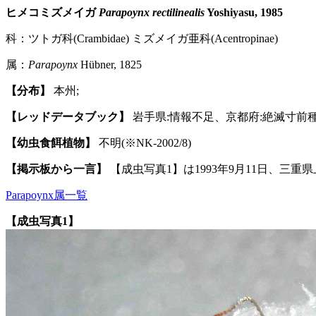
ヒメコミズメイガ
Parapoynx rectilinealis
Yoshiyasu, 1985
科：ツトガ科(Crambidae) ミズメイガ亜科(Acentropinae)
属：
Parapoynx
Hübner, 1825
【分布】
本州;
【レッドデータブック】
岩手県:情報不足、京都府:絶滅寸前
【幼虫食餌植物】
不明(※NK-2002/8)
【掲示板から一言】
【成虫写真1】は1993年9月11日、三
Parapoynx属一覧
【成虫写真1】