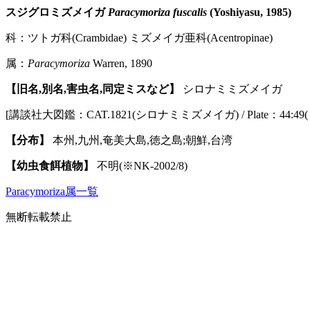
スジグロミズメイガ
Paracymoriza fuscalis
(Yoshiyasu, 1985)
科：ツトガ科(Crambidae) ミズメイガ亜科(Acentropinae)
属：
Paracymoriza
Warren, 1890
【旧名,別名,害虫名,同定ミスなど】
シロナミミズメイガ
[講談社大図鑑：CAT.1821(シロナミミズメイガ) / Plate：44:49(♀
【分布】
本州,九州,奄美大島,徳之島;朝鮮,台湾
【幼虫食餌植物】
不明(※NK-2002/8)
Paracymoriza属一覧
無断転載禁止