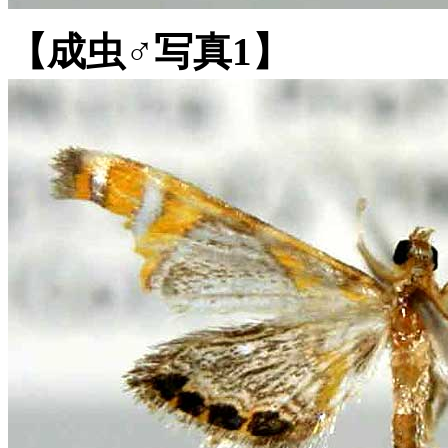
【成虫♂写真1】