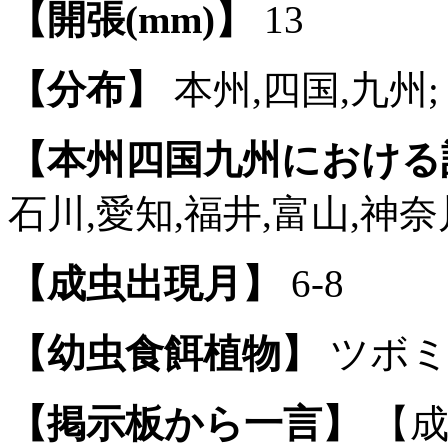
【開張(mm)】
13
【分布】
本州,四国,九州;
【本州四国九州における
石川,愛知,福井,富山,神奈
【成虫出現月】
6-8
【幼虫食餌植物】
ツボミ
【掲示板から一言】
【成