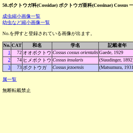
50.ボクトウガ科(Cossidae) ボクトウガ亜科(Cossinae) Cossus 
成虫縮小画像一覧
幼虫など縮小画像一覧
No.を押すと登録されている画像が出ます。
No.
CAT
和名
学名
記載者年
1
72
Cossus cossus orientalis
Gaede, 1929
オオボクトウ
2
74
Cossus insularis
(Staudinger, 1892
ヒメボクトウ
3
73
Cossus jezoensis
(Matsumura, 1931
ボクトウガ
属一覧
無断転載禁止