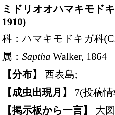
ミドリオオハマキモド
1910)
科：ハマキモドキガ科(Chore
属：
Saptha
Walker, 1864
【分布】
西表島;
【成虫出現月】
7(投稿情
【掲示板から一言】
大図