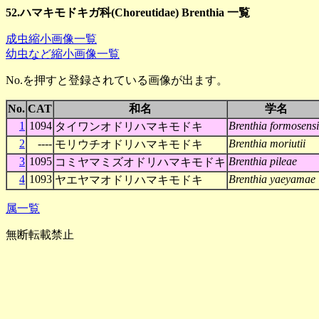
52.ハマキモドキガ科(Choreutidae) Brenthia 一覧
成虫縮小画像一覧
幼虫など縮小画像一覧
No.を押すと登録されている画像が出ます。
No.
CAT
和名
学名
1
1094
Brenthia formosensi
タイワンオドリハマキモドキ
2
----
Brenthia moriutii
モリウチオドリハマキモドキ
3
1095
Brenthia pileae
コミヤマミズオドリハマキモドキ
4
1093
Brenthia yaeyamae
ヤエヤマオドリハマキモドキ
属一覧
無断転載禁止