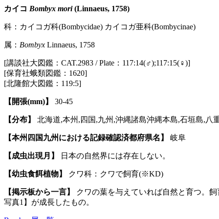
カイコ
Bombyx mori
(Linnaeus, 1758)
科：カイコガ科(Bombycidae) カイコガ亜科(Bombycinae)
属：
Bombyx
Linnaeus, 1758
[講談社大図鑑：CAT.2983 / Plate：117:14(♂);117:15(♀)]
[保育社蛾類図鑑：1620]
[北隆館大図鑑：119:5]
【開張(mm)】
30-45
【分布】
北海道,本州,四国,九州,沖縄諸島沖縄本島,石垣島,八
【本州四国九州における記録確認済都府県名】
岐阜
【成虫出現月】
日本の自然界には存在しない。
【幼虫食餌植物】
クワ科：クワで飼育(※KD)
【掲示板から一言】
クワの葉を与えていれば自然と育つ。飼
写真1】が成長したもの。