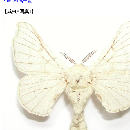
Bombyx属一覧
【成虫♀写真1】