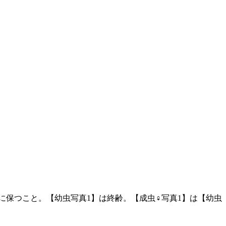
保つこと。【幼虫写真1】は終齢。【成虫♀写真1】は【幼虫