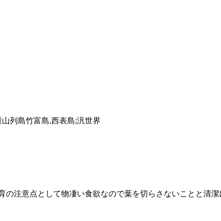
重山列島竹富島,西表島;汎世界
育の注意点として物凄い食欲なので葉を切らさないことと清潔に