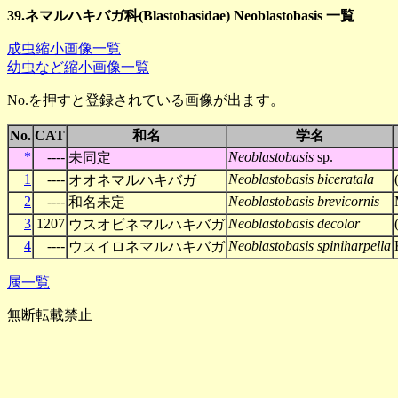
39.ネマルハキバガ科(Blastobasidae) Neoblastobasis 一覧
成虫縮小画像一覧
幼虫など縮小画像一覧
No.を押すと登録されている画像が出ます。
No.
CAT
和名
学名
*
----
Neoblastobasis
sp.
未同定
1
----
Neoblastobasis biceratala
オオネマルハキバガ
2
----
Neoblastobasis brevicornis
和名未定
3
1207
Neoblastobasis decolor
ウスオビネマルハキバガ
4
----
Neoblastobasis spiniharpella
ウスイロネマルハキバガ
属一覧
無断転載禁止