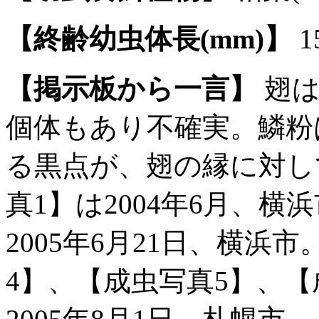
【終齢幼虫体長(mm)】
1
【掲示板から一言】
翅は
個体もあり不確実。鱗粉
る黒点が、翅の縁に対し
真1】は2004年6月、
2005年6月21日、横浜
4】、【成虫写真5】、