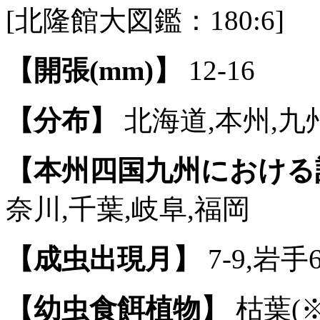
[北隆館大図鑑：180:6]
【開張(mm)】
12-16
【分布】
北海道,本州,九
【本州四国九州における
奈川,千葉,岐阜,福岡
【成虫出現月】
7-9,岩手
【幼虫食餌植物】
枯葉(※