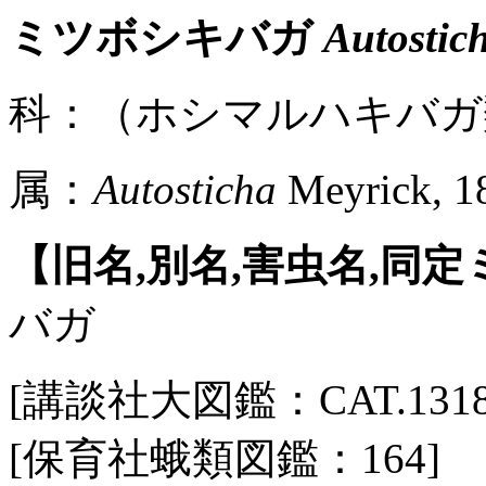
ミツボシキバガ
Autostic
科：（ホシマルハキバガ類）(Au
属：
Autosticha
Meyrick, 1
【旧名,別名,害虫名,同
バガ
[講談社大図鑑：CAT.1318 / 
[保育社蛾類図鑑：164]