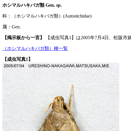
ホシマルハキバガ類 Gen. sp.
科：（ホシマルハキバガ類）(Autostichidae)
属：Gen.
【掲示板から一言】
【成虫写真1】は2005年7月4日、松阪
（ホシマルハキバガ類）種一覧
【成虫写真1】