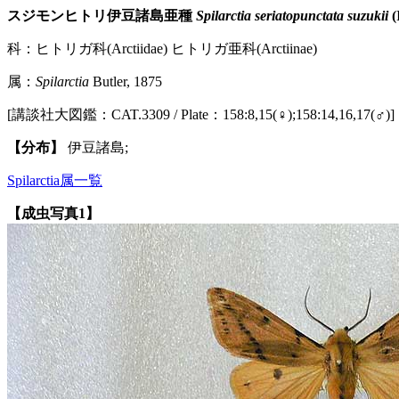
スジモンヒトリ伊豆諸島亜種
Spilarctia seriatopunctata suzukii
(
科：ヒトリガ科(Arctiidae) ヒトリガ亜科(Arctiinae)
属：
Spilarctia
Butler, 1875
[講談社大図鑑：CAT.3309 / Plate：158:8,15(♀);158:14,16,17(♂)]
【分布】
伊豆諸島;
Spilarctia属一覧
【成虫写真1】