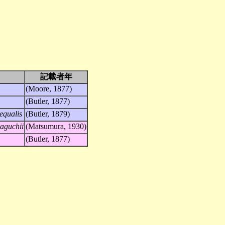
記載者年
(Moore, 1877)
(Butler, 1877)
equalis
(Butler, 1879)
aguchii
(Matsumura, 1930)
(Butler, 1877)