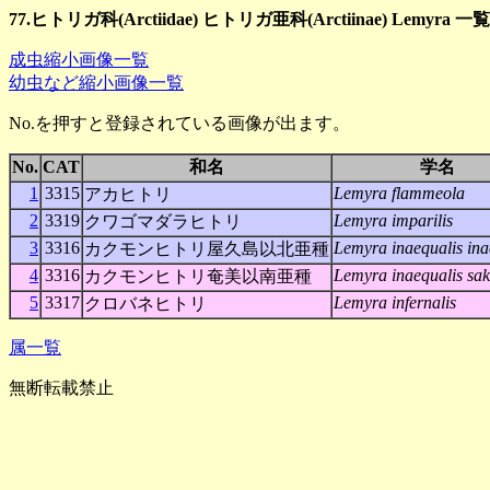
77.ヒトリガ科(Arctiidae) ヒトリガ亜科(Arctiinae) Lemyra 一覧
成虫縮小画像一覧
幼虫など縮小画像一覧
No.を押すと登録されている画像が出ます。
No.
CAT
和名
学名
1
3315
Lemyra flammeola
アカヒトリ
2
3319
Lemyra imparilis
クワゴマダラヒトリ
3
3316
Lemyra inaequalis ina
カクモンヒトリ屋久島以北亜種
4
3316
Lemyra inaequalis sak
カクモンヒトリ奄美以南亜種
5
3317
Lemyra infernalis
クロバネヒトリ
属一覧
無断転載禁止