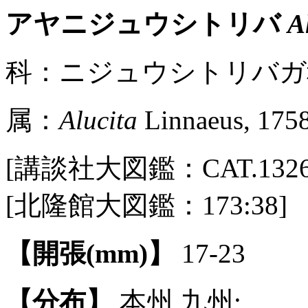
アヤニジュウシトリバ
A
科：ニジュウシトリバガ科(Al
属：
Alucita
Linnaeus, 175
[講談社大図鑑：CAT.1326 / P
[北隆館大図鑑：173:38]
【開張(mm)】
17-23
【分布】
本州,九州;