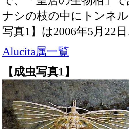
で、「皇居の生物相」で
ナシの枝の中にトンネル
写真1】は2006年5月2
Alucita属一覧
【成虫写真1】