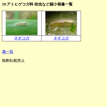
19.アトヒゲコガ科 幼虫など縮小画像一覧
ネギコガ
ネギコガ
属一覧
無断転載禁止